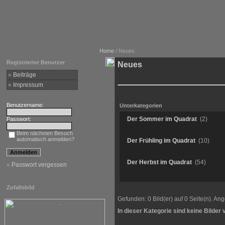
Home
/ Neues
Registrierter Benutzer
Neues
»
Beiträge
»
Impressum
Benutzername:
Unterkategorien
Der Sommer im Quadrat
(2)
Passwort:
Beim nächsten Besuch
automatisch anmelden?
Der Frühling im Quadrat
(10)
Der Herbst im Quadrat
(54)
»
Passwort vergessen
Zufallsbild
Gefunden: 0 Bild(er) auf 0 Seite(n). Ange
In dieser Kategorie sind keine Bilder