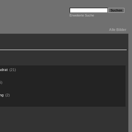
Erweiterte Suche
Alle Bilder
adrat
(21)
5)
ung
(2)