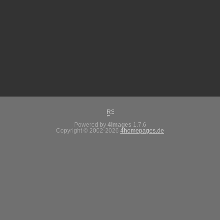
Powered by
4images
1.7.6
Copyright © 2002-2026
4homepages.de