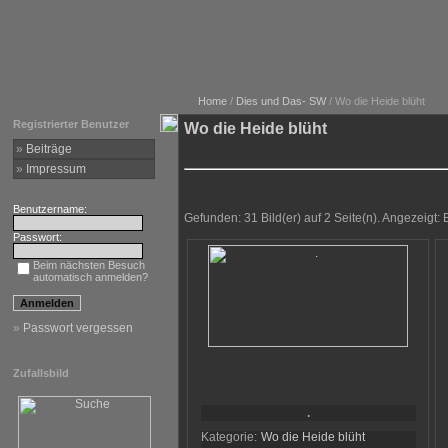
Home
/
Dies und Das- SW
/ Wo die Heide blüht
Registrierter Benutzer
Wo die Heide blüht
»
Beiträge
»
Impressum
Benutzername:
Gefunden: 31 Bild(er) auf 2 Seite(n). Angezeigt: B
Passwort:
Beim nächsten Besuch
automatisch anmelden?
»
Passwort vergessen
Zufallsbild
.
Kategorie:
Wo die Heide blüht