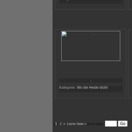
.
Kategorie:
Wo die Heide blüht
[
1
]
2
»
Letzte Seite »
Go to page: