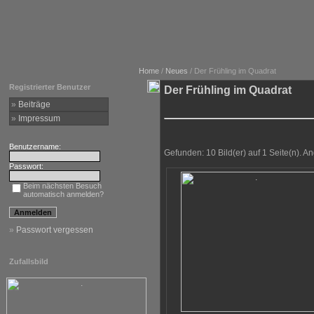
Home
/
Neues
/ Der Frühling im Quadrat
Registrierter Benutzer
Der Frühling im Quadrat
»
Beiträge
»
Impressum
Benutzername:
Gefunden: 10 Bild(er) auf 1 Seite(n). An
Passwort:
Beim nächsten Besuch
automatisch anmelden?
»
Passwort vergessen
Zufallsbild