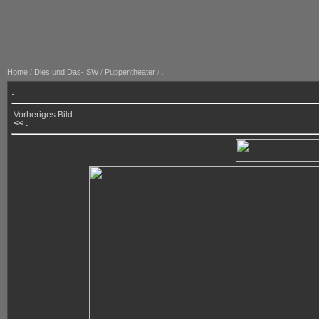
Home
/
Dies und Das- SW
/
Puppentheater
/ .
.
Vorheriges Bild:
<< .