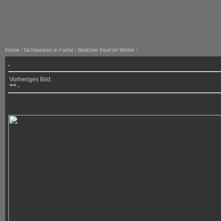
Home
/
Sichtweisen in Farbe
/
Bislicher Insel im Winter
/ .
.
Vorheriges Bild:
<< .