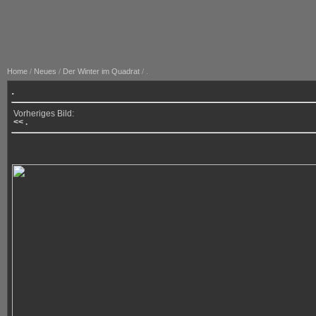
Home
/
Neues
/
Der Winter im Quadrat
/ .
.
Vorheriges Bild:
<< .