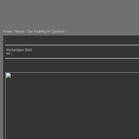
Home
/
Neues
/
Der Frühling im Quadrat
/ .
.
Vorheriges Bild:
<< .