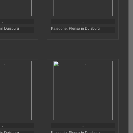
.
.
in Duisburg
Kategorie:
Plensa in Duisburg
.
.
in Duisburg
Kategorie:
Plensa in Duisburg