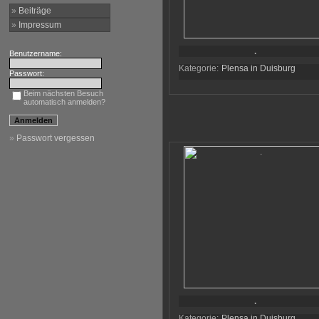
»
Beiträge
»
Impressum
.
Benutzername:
Kategorie:
Plensa in Duisburg
Passwort:
Beim nächsten Besuch
automatisch anmelden?
»
Passwort vergessen
.
Kategorie:
Plensa in Duisburg