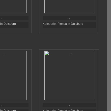
.
.
in Duisburg
Kategorie:
Plensa in Duisburg
.
.
in Duisburg
Kategorie:
Plensa in Duisburg