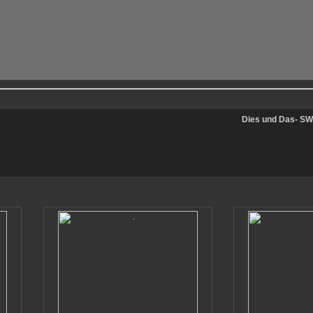
Dies und Das- S