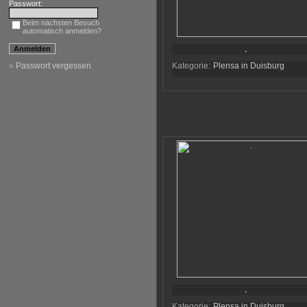
Passwort:
Beim nächsten Besuch
automatisch anmelden?
.
Kategorie:
Plensa in Duisburg
»
Passwort vergessen
.
Kategorie:
Plensa in Duisburg