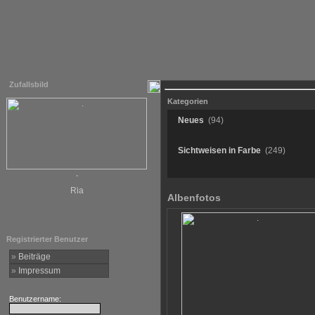
Zufallsbild
Kategorien
Neues
(94)
Sichtweisen in Farbe
(249)
.
Ria
Albenfotos
Registrierter Benutzer
»
Beiträge
»
Impressum
Benutzername: