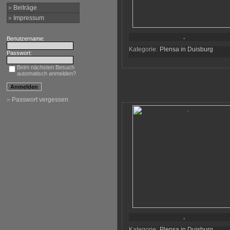
»
Beiträge
»
Impressum
.
Benutzername:
Kategorie:
Plensa in Duisburg
Passwort:
Beim nächsten Besuch
automatisch anmelden?
»
Passwort vergessen
.
Kategorie:
Plensa in Duisburg