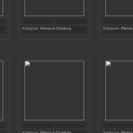
.
Kategorie:
Plensa in Duisburg
Kategorie:
Plensa 
.
Kategorie:
Plensa in Duisburg
Kategorie:
Plensa 