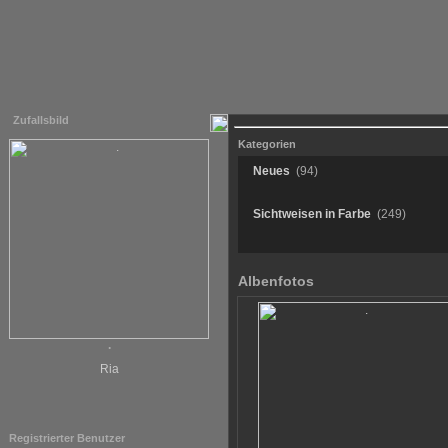
Zufallsbild
Kategorien
Neues
(94)
Sichtweisen in Farbe
(249)
Albenfotos
.
Ria
Registrierter Benutzer