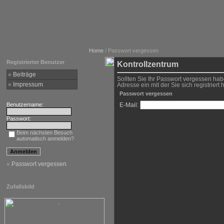
Home
/ Passwort vergessen
Registrierter Benutzer
Kontrollzentrum
»
Beiträge
Sollten Sie Ihr Passwort vergessen hab
»
Impressum
Adresse ein mit der Sie sich registriert
Passwort vergessen
Benutzername:
E-Mail:
Passwort:
Beim nächsten Besuch
automatisch anmelden?
»
Passwort vergessen
Zufallsbild