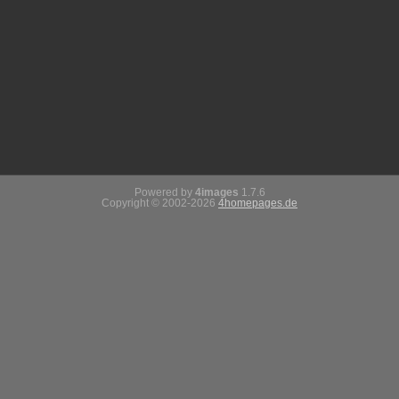
Powered by
4images
1.7.6
Copyright © 2002-2026
4homepages.de