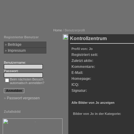
Home
/ Benutzerprofil
Registrierter Benutzer
Kontrollzentrum
»
Beiträge
Profil von: Jo
»
Impressum
Registriert seit:
Zuletzt aktiv:
Benutzername:
Kommentare:
Passwort:
E-Mail:
Homepage:
Beim nächsten Besuch
automatisch anmelden?
ICQ:
Signatur:
»
Passwort vergessen
Alle Bilder von Jo anzeigen
Zufallsbild
Bilder von Jo in der Kategorie: