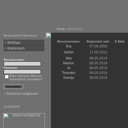
Home
/ Memberlist
Registrierter Benutzer
Benutzername:
Registriert seit:
E-Mail:
»
Beiträge
Ria
07.09.2008
»
Impressum
Admin
17.08.2012
Nils
08.05.2019
Benutzername:
Marion
08.05.2019
Passwort:
Jo
08.05.2019
Thorsten
08.05.2019
Beim nächsten Besuch
Svenja
08.05.2019
automatisch anmelden?
»
Passwort vergessen
Zufallsbild