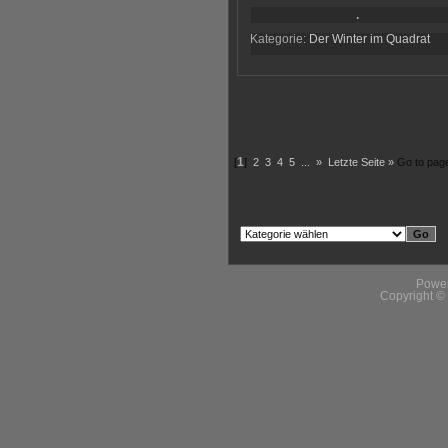
.
Kategorie:
Der Winter im Quadrat
[
1
]
2
3
4
5
...
»
Letzte Seite »
Go to pag
Powe
Copyright 