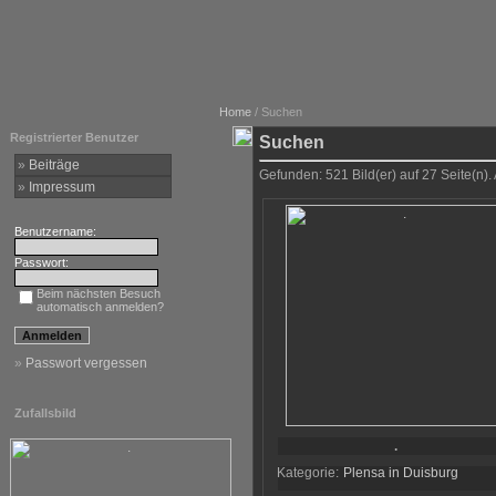
Home
/ Suchen
Registrierter Benutzer
Suchen
»
Beiträge
Gefunden: 521 Bild(er) auf 27 Seite(n). 
»
Impressum
Benutzername:
Passwort:
Beim nächsten Besuch
automatisch anmelden?
»
Passwort vergessen
Zufallsbild
.
Kategorie:
Plensa in Duisburg