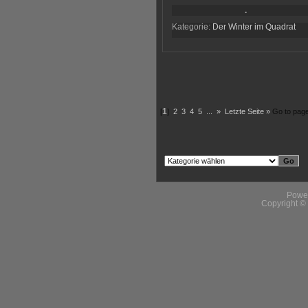
.
Kategorie:
Der Winter im Quadrat
[
1
]
2
3
4
5
...
»
Letzte Seite »
Go to pag
Powe
Copyright 