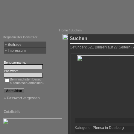
Home
/ Suchen
Registrierter Benutzer
Suchen
»
Beiträge
Gefunden: 521 Bild(er) auf 27 Seite(n). 
»
Impressum
Benutzername:
Passwort:
Beim nächsten Besuch
automatisch anmelden?
»
Passwort vergessen
Zufallsbild
.
Kategorie:
Plensa in Duisburg