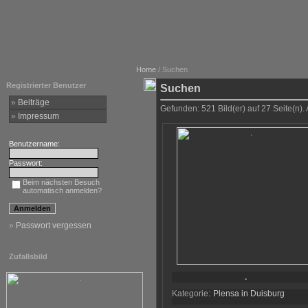
Home
/ Suchen
Registrierter Benutzer
Suchen
»
Beiträge
Gefunden: 521 Bild(er) auf 27 Seite(n). 
»
Impressum
Benutzername:
Passwort:
Beim nächsten Besuch
automatisch anmelden?
»
Passwort vergessen
Zufallsbild
.
Kategorie:
Plensa in Duisburg