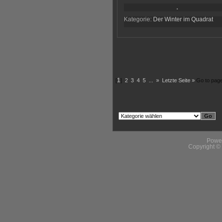
.
Kategorie:
Der Winter im Quadrat
[
1
]
2
3
4
5
...
»
Letzte Seite »
Go to pag
Powe
Copyright 