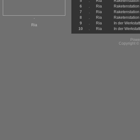
5
.
Ria
Raketenstatio
6
.
Ria
Raketenstatio
7
.
Ria
Raketenstatio
8
.
Ria
Raketenstatio
.
9
.
Ria
In der Werkstatt
Ria
10
.
Ria
In der Werkstatt
Powe
Copyright 