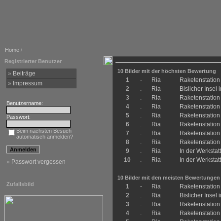
Home
/
Registrierter Benutzer
10 Bilder mit der höchsten Bewertung
»
Beiträge
1
-
Ria
Raketenstatio
»
Impressum
2
.
Ria
Bislicher Insel 
3
.
Ria
Raketenstatio
Benutzername:
4
.
Ria
Raketenstatio
5
.
Ria
Raketenstatio
Passwort:
6
.
Ria
Raketenstatio
Beim nächsten Besuch
7
.
Ria
Raketenstatio
automatisch anmelden?
8
.
Ria
Raketenstatio
9
.
Ria
In der Werkstatt
10
.
Ria
In der Werkstatt
»
Passwort vergessen
10 Bilder mit den meisten Bewertungen
Zufallsbild
1
-
Ria
Raketenstatio
2
.
Ria
Bislicher Insel 
3
.
Ria
Raketenstatio
4
.
Ria
Raketenstatio